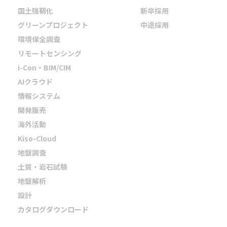
国土強靭化
新卒採用
グリーンプロジェクト
中途採用
環境保全調査
リモートセンシング
i-Con・BIM/CIM
AIクラウド
情報システム
開発販売
海外活動
Kiso-Cloud
地盤調査
土質・岩石試験
地盤解析
設計
カタログダウンロード