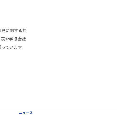
知見に関する共
発表や学協会誌
図っています。
ニュース