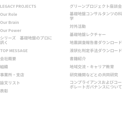
LEGACY PROJECTS
グリーンプロジェクト座談会
基礎地盤コンサルタンツの科
Our Role
学
Our Brain
対外活動
Our Power
基礎地盤レクチャー
シリーズ 基礎地盤のプロに
訊く
地震調査報告書ダウンロード
TOP MESSAGE
液状化判定手法ダウンロード
会社概要
書籍紹介
組織
地域交流・キャリア教育
事業所・支店
研究機関などとの共同研究
コンプライアンスおよびコー
論文リスト
ポレートガバナンスについて
表彰