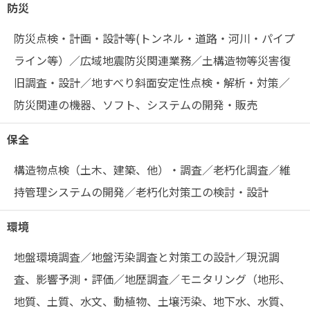
防災
防災点検・計画・設計等(トンネル・道路・河川・パイプ
ライン等）／広域地震防災関連業務／土構造物等災害復
旧調査・設計／地すべり斜面安定性点検・解析・対策／
防災関連の機器、ソフト、システムの開発・販売
保全
構造物点検（土木、建築、他）・調査／老朽化調査／維
持管理システムの開発／老朽化対策工の検討・設計
環境
地盤環境調査／地盤汚染調査と対策工の設計／現況調
査、影響予測・評価／地歴調査／モニタリング（地形、
地質、土質、水文、動植物、土壌汚染、地下水、水質、