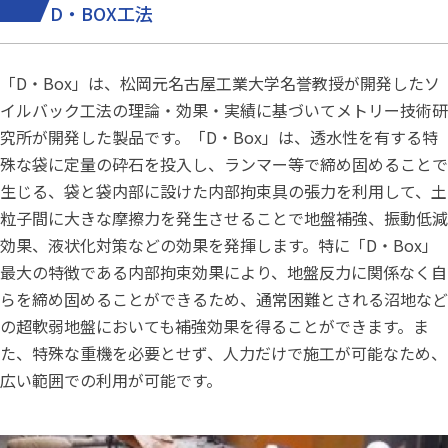
D・BOX工法
「D・Box」は、松岡元名古屋工業大学名誉教授が開発したソ
イルバック工法の理論・効果・実績に基づいてメトリー技術研
究所が開発した製品です。「D・Box」は、透水性を有する特
殊な袋に定量の砕石を投入し、ランマー等で締め固めることで
生じる、袋と袋内部に設けた内部拘束具の張力を利用して、土
粒子間に大きな摩擦力を発生させることで地盤補強、振動低減
効果、液状化対策などの効果を発揮します。特に「D・Box」
最大の特徴である内部拘束効果により、地盤反力に関係なく自
らを締め固めることができるため、通常困難とされる沼地など
の超軟弱地盤においても補強効果を得ることができます。ま
た、特殊な重機を必要とせず、人力だけで施工が可能なため、
広い範囲での利用が可能です。