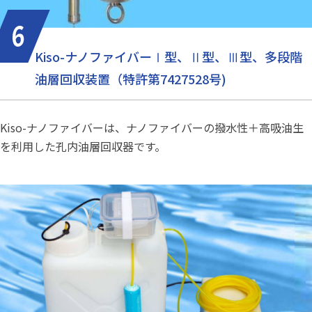
Kiso-ナノファイバーⅠ型、Ⅱ型、Ⅲ型、多段階
油層回収装置（特許第7427528号)
Kiso-ナノファイバーは、ナノファイバーの撥水性＋高吸油生
を利用した孔内油層回収器です。