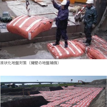
液状化地盤対策（擁壁の地盤補強）