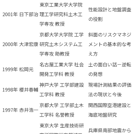
東京工業大学大学院
性能設計と地盤調査
2001年
日下部治
理工学研究科土木工
の役割
学専攻 教授
京都大学大学院 工学
斜面のリスクマネジ
2000年
大津宏康
研究土木システム工
メントの基本的な考
学専攻 助教授
え方
名古屋工業大学 社会
土の面白い話－逆転
1999年
松岡元
開発工学科 教授
の発想
神戸大学 工学部建設
現場計測結果の評価
1998年
櫻井春輔
工学科 教授
法の現状と今後
京都大学 工学部土木
関西国際空港建設と
1997年
赤井浩一
工学科 名誉教授
海底地盤研究
東京大学 生産技術研
兵庫県南部地震から