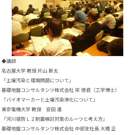
◆講師
名古屋大学 教授 片山 新太
「土壌汚染と環境問題について」
基礎地盤コンサルタンツ株式会社 宋 徳君（工学博士）
「バイオマーカーと土壌汚染浄化について」
東京電機大学 教授 安田 進
「河川堤防Ｌ２耐震検討対策のルーツと考え方」
基礎地盤コンサルタンツ株式会社 中部支社長 大橋 正