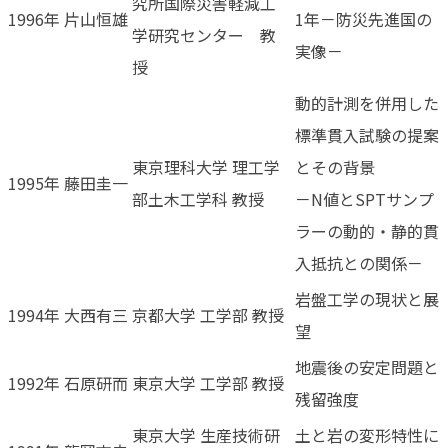
究所国際災害軽減工
1996年
片山恒雄
1年－防災先進国の
学研究センター 教
実像－
授
動的計測を併用した
標準貫入試験の提案
東京理科大学 理工学
とその背景
1995年
藤田圭一
部土木工学科 教授
－N値とSPTサンプ
ラーの動的・静的貫
入抵抗との関係－
岩盤工学の現状と展
1994年
大西有三
京都大学 工学部 教授
望
地震後の安定問題と
1992年
石原研而
東京大学 工学部 教授
残留強度
東京大学 生産技術研
土と岩の変形特性に