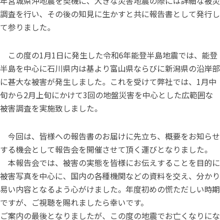
年宮城県沖地震を契機に、大きな災害地震の際には詳細な被災
調査を行い、その後の知見に生かすと共に報告書として発行し
て参りました。
この度の1月1日に発生した令和6年能登半島地震では、能登
半島を中心に石川県内は基より富山県ならびに新潟県の沿岸部
に甚大な被害が発生しました。これを受けて弊社では、1月中
旬から2月上旬にかけて3回の地盤災害を中心とした広範囲な
被害調査を実施致しました。
今回は、皆様への報告書のお届けに先立ち、概要をお知らせ
する機会として報告会を開催させて頂く運びとなりました。
本報告会では、被害の実態を皆様にお伝えすることを目的に
被害写真を中心に、国内の各種機関などの資料を交え、分かり
易い内容となるよう心がけました。年度初めの慌ただしい時期
ですが、ご視聴を賜れましたら幸いです。
ご案内の最後となりましたが、この度の地震でお亡くなりにな