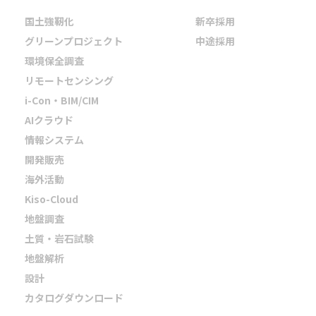
国土強靭化
新卒採用
グリーンプロジェクト
中途採用
環境保全調査
リモートセンシング
i-Con・BIM/CIM
AIクラウド
情報システム
開発販売
海外活動
Kiso-Cloud
地盤調査
土質・岩石試験
地盤解析
設計
カタログダウンロード