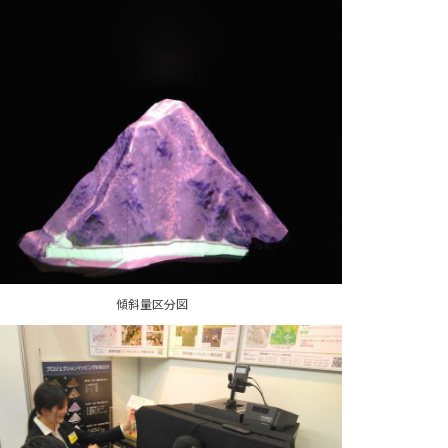
傾斜量区分図