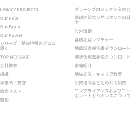
LEGACY PROJECTS
グリーンプロジェクト座談会
基礎地盤コンサルタンツの科
Our Role
学
Our Brain
対外活動
Our Power
基礎地盤レクチャー
シリーズ 基礎地盤のプロに
訊く
地震調査報告書ダウンロード
TOP MESSAGE
液状化判定手法ダウンロード
会社概要
書籍紹介
組織
地域交流・キャリア教育
事業所・支店
研究機関などとの共同研究
コンプライアンスおよびコー
論文リスト
ポレートガバナンスについて
表彰